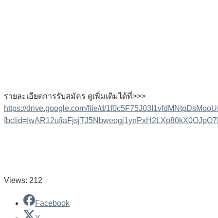
รายละเอียดการรับสมัคร ดูเพิ่มเติมได้ที่>>>
https://drive.google.com/file/d/1f0c5F75J03I1vfdMNtpDsMoo
fbclid=IwAR12ufiaFjsjTJ5Nbweogj1ynPxH2LXp80kX0OJp
Views: 212
Facebook