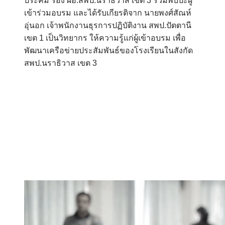
ประคม รอง ผอ.สพป.นราธิวาส เขต 3 ร่วมพบปะผู้
เข้าร่วมอบรม และได้รับเกียรติจาก นายพงศ์สัณห์
อุ่นอก เจ้าพนักงานธุรการปฏิบัติงาน สพป.ปัตตานี
เขต 1 เป็นวิทยากร ให้ความรู้แก่ผู้เข้าอบรม เพื่อ
พัฒนาเครือข่ายประสัมพันธ์ของโรงเรียนในสังกัด
สพป.นราธิวาส เขต 3