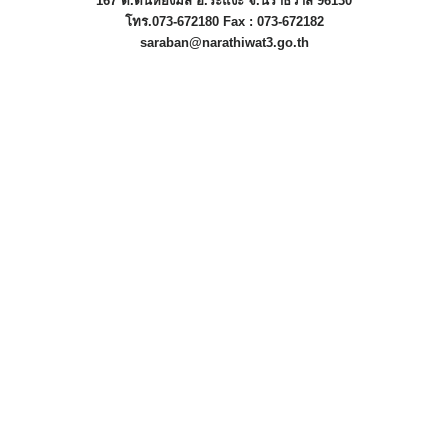
167 ต.ตันหยงมัส อ.ระแงะ จ.นราธิวาส 96130
โทร.073-672180 Fax : 073-672182
saraban@narathiwat3.go.th