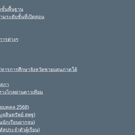
ขั้นพื้นฐาน
มระดับชั้นที่เปิดสอน
การต่างๆ
ิหารการศึกษาจังหวัดชายแดนภาคใต้
ุสภา
ทางไกลผ่านดาวเทียม
ายบุคคล 2568)
ูลสินทรัพย์ สพฐ)
านนักเรียนยากจน)
สประจำตัวผู้เรียน)