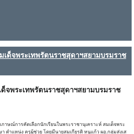
มสมเด็จพระเทพรัตนราชสุดาฯสยามบรมราช
สมเด็จพระเทพรัตนราชสุดาฯสยามบรมราช
มภาษณ์การคัดเลือกนักเรียนในพระราชานุเคราะห์ สมเด็จพระ
ำแหน่ง ครูผู้ช่วย โดยมีนายสมเกียรติ หนูแก้ว ผอ.กลุ่มส่งเส