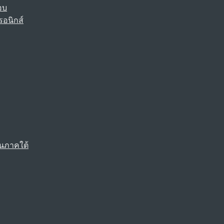
อบ
รอนิกส์
นภาคใต้