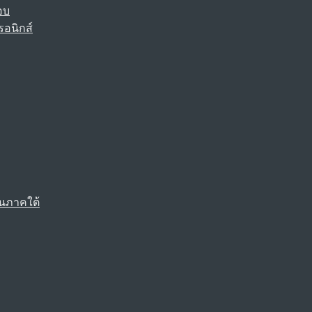
อบ
รอนิกส์
นภาคใต้