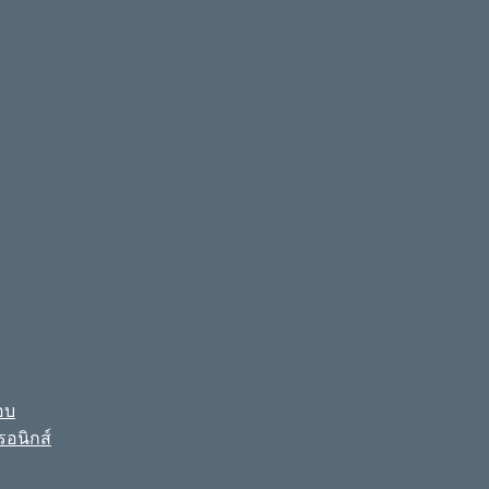
อบ
รอนิกส์