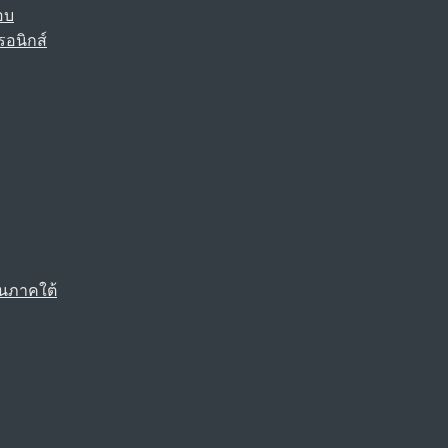
อบ
รอนิกส์
นภาคใต้