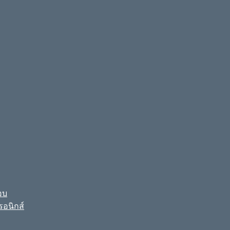
อบ
รอนิกส์