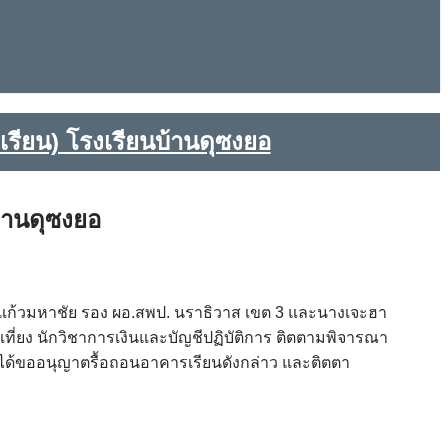
รียน) โรงเรียนบ้านดุซงยอ
้านดุซงยอ
ิ์ แก้วมหาชัย รอง ผอ.สพป. นราธิวาส เขต 3 และนางเจะฮา
ที่ยง นักวิชาการเงินและบัญชีปฏิบัติการ ติตตามพิจารณา
กได้ขออนุญาตรื้อถอนอาคารเรียนดังกล่าว และติตตา