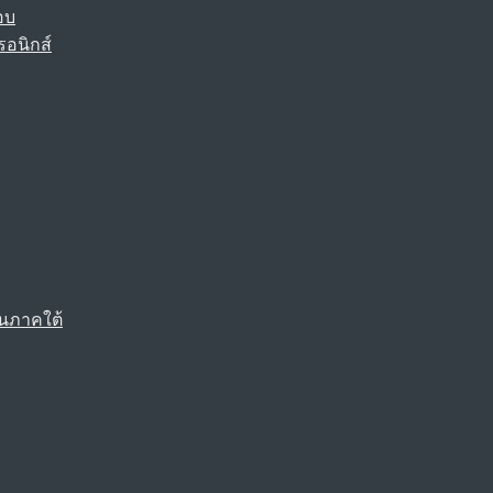
อบ
รอนิกส์
นภาคใต้