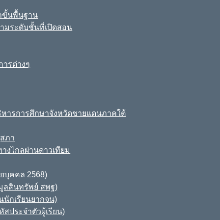
ขั้นพื้นฐาน
มระดับชั้นที่เปิดสอน
การต่างๆ
ิหารการศึกษาจังหวัดชายแดนภาคใต้
ุสภา
ทางไกลผ่านดาวเทียม
ายบุคคล 2568)
ูลสินทรัพย์ สพฐ)
านนักเรียนยากจน)
สประจำตัวผู้เรียน)