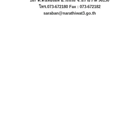
167 ต.ตันหยงมัส อ.ระแงะ จ.นราธิวาส 96130
โทร.073-672180 Fax : 073-672182
saraban@narathiwat3.go.th