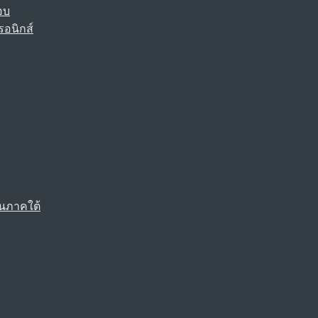
อบ
รอนิกส์
นภาคใต้