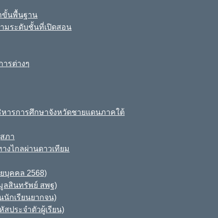
ขั้นพื้นฐาน
มระดับชั้นที่เปิดสอน
การต่างๆ
ิหารการศึกษาจังหวัดชายแดนภาคใต้
ุสภา
ทางไกลผ่านดาวเทียม
ายบุคคล 2568)
ูลสินทรัพย์ สพฐ)
านนักเรียนยากจน)
สประจำตัวผู้เรียน)