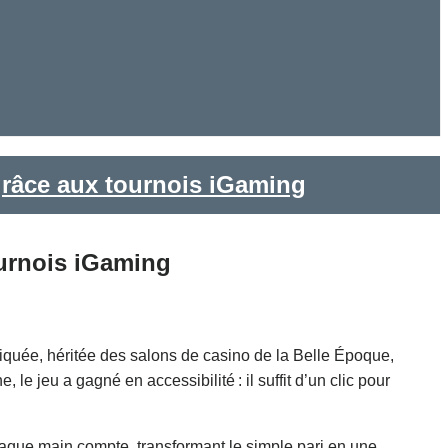
grâce aux tournois iGaming
ournois iGaming
tiquée, héritée des salons de casino de la Belle Époque,
le jeu a gagné en accessibilité : il suffit d’un clic pour
chaque main compte, transformant le simple pari en une