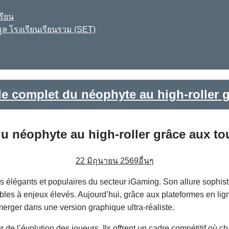
รียน
ูล โรงเรียนเรียนรวม (SET)
de complet du néophyte au high‑roller 
du néophyte au high‑roller grâce aux t
22 มิถุนายน 2569
อื่นๆ
s élégants et populaires du secteur iGaming. Son allure sophis
es à enjeux élevés. Aujourd’hui, grâce aux plateformes en ligne, 
merger dans une version graphique ultra‑réaliste.
 de l’évolution des joueurs. Ils offrent un cadre compétitif où 