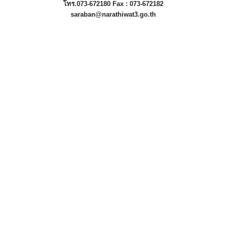
โทร.073-672180 Fax : 073-672182
saraban@narathiwat3.go.th