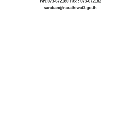
โทร.073-672180 Fax : 073-672182
saraban@narathiwat3.go.th