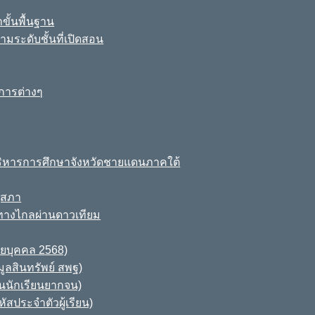
ขั้นพื้นฐาน
มระดับชั้นที่เปิดสอน
การต่างๆ
ิหารการศึกษาจังหวัดชายแดนภาคใต้
ุสภา
ทางไกลผ่านดาวเทียม
ายบุคคล 2568)
ูลสินทรัพย์ สพฐ)
านนักเรียนยากจน)
สประจำตัวผู้เรียน)