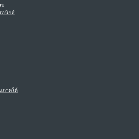
อบ
รอนิกส์
นภาคใต้