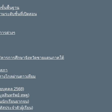
ขั้นพื้นฐาน
มระดับชั้นที่เปิดสอน
การต่างๆ
ิหารการศึกษาจังหวัดชายแดนภาคใต้
ุสภา
ทางไกลผ่านดาวเทียม
ายบุคคล 2568)
ูลสินทรัพย์ สพฐ)
านนักเรียนยากจน)
สประจำตัวผู้เรียน)