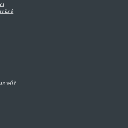
อบ
รอนิกส์
นภาคใต้