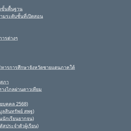
ขั้นพื้นฐาน
มระดับชั้นที่เปิดสอน
การต่างๆ
ิหารการศึกษาจังหวัดชายแดนภาคใต้
ุสภา
ทางไกลผ่านดาวเทียม
ายบุคคล 2568)
ูลสินทรัพย์ สพฐ)
านนักเรียนยากจน)
สประจำตัวผู้เรียน)