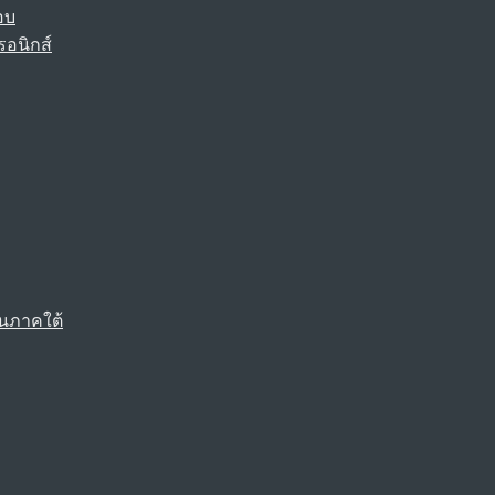
อบ
รอนิกส์
นภาคใต้