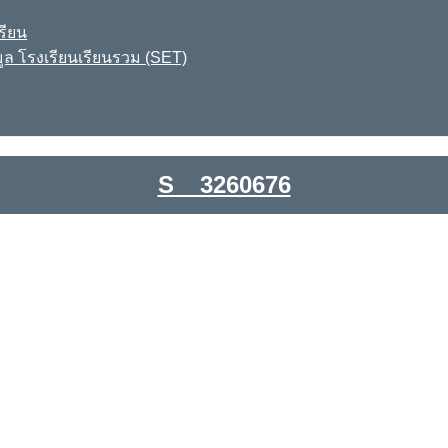
รียน
ูล โรงเรียนเรียนรวม (SET)
S__3260676