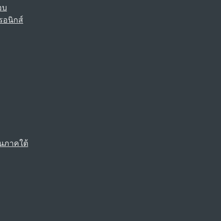
อบ
รอนิกส์
นภาคใต้