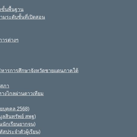
ขั้นพื้นฐาน
มระดับชั้นที่เปิดสอน
การต่างๆ
ิหารการศึกษาจังหวัดชายแดนภาคใต้
ุสภา
ทางไกลผ่านดาวเทียม
ายบุคคล 2568)
ูลสินทรัพย์ สพฐ)
านนักเรียนยากจน)
สประจำตัวผู้เรียน)