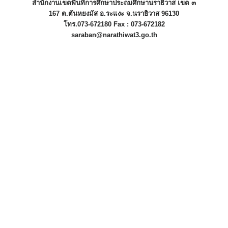
สำนักงานเขตพื้นที่การศึกษาประถมศึกษานราธิวาส เขต ๓
167 ต.ตันหยงมัส อ.ระแงะ จ.นราธิวาส 96130
โทร.073-672180 Fax : 073-672182
saraban@narathiwat3.go.th