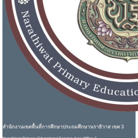
สำนักงานเขตพื้นที่การศึกษาประถมศึกษานราธิวาส เขต 3