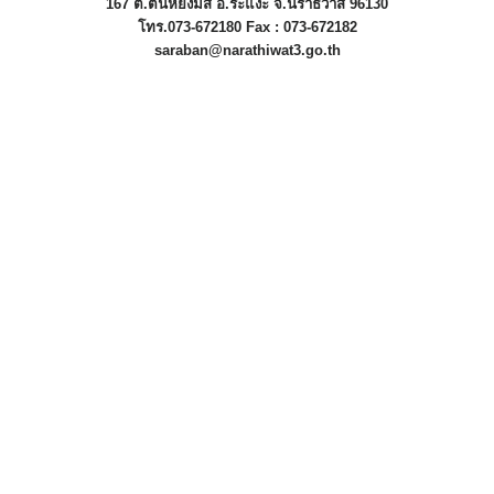
167 ต.ตันหยงมัส อ.ระแงะ จ.นราธิวาส 96130
โทร.073-672180 Fax : 073-672182
saraban@narathiwat3.go.th