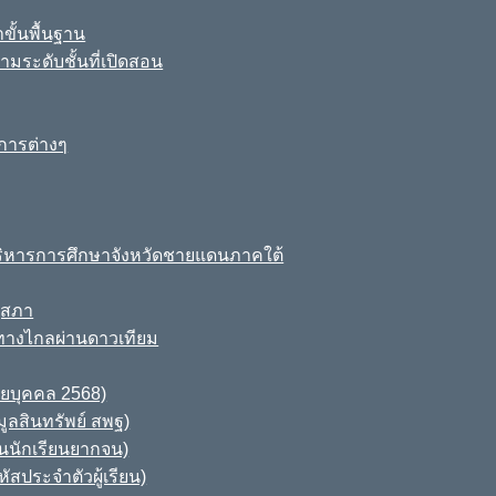
ขั้นพื้นฐาน
มระดับชั้นที่เปิดสอน
การต่างๆ
ิหารการศึกษาจังหวัดชายแดนภาคใต้
ุสภา
ทางไกลผ่านดาวเทียม
ายบุคคล 2568)
ูลสินทรัพย์ สพฐ)
านนักเรียนยากจน)
สประจำตัวผู้เรียน)