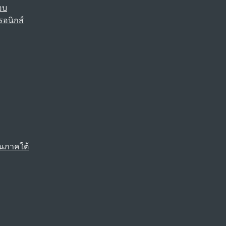
อบ
รอนิกส์
นภาคใต้