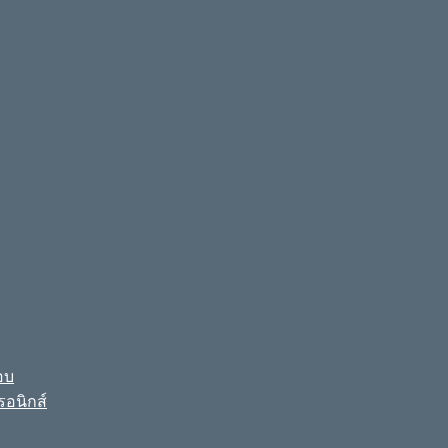
อบ
รอนิกส์