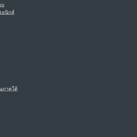
อบ
รอนิกส์
นภาคใต้