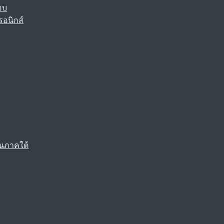
อบ
รอนิกส์
นภาคใต้