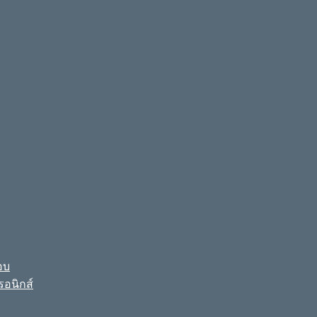
อบ
รอนิกส์