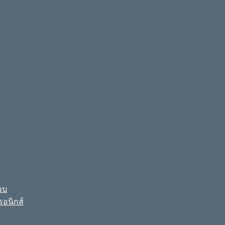
อบ
รอนิกส์