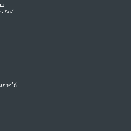
อบ
รอนิกส์
นภาคใต้