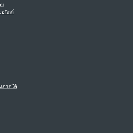
อบ
รอนิกส์
นภาคใต้