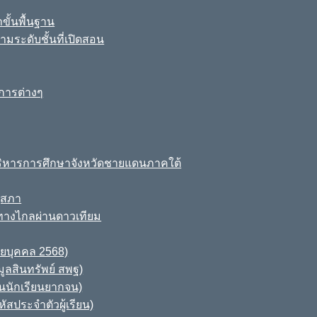
ขั้นพื้นฐาน
มระดับชั้นที่เปิดสอน
การต่างๆ
ิหารการศึกษาจังหวัดชายแดนภาคใต้
ุสภา
ทางไกลผ่านดาวเทียม
ายบุคคล 2568)
ูลสินทรัพย์ สพฐ)
านนักเรียนยากจน)
สประจำตัวผู้เรียน)