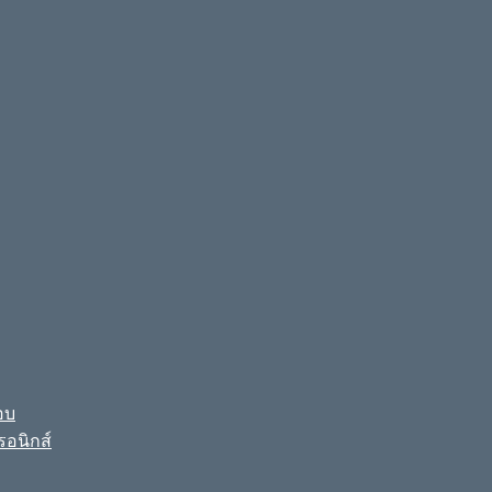
อบ
รอนิกส์