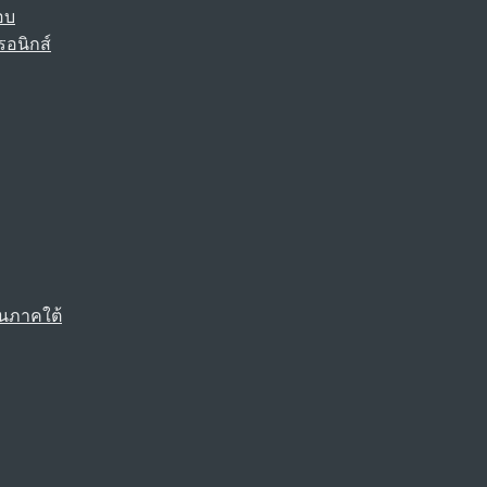
อบ
รอนิกส์
นภาคใต้