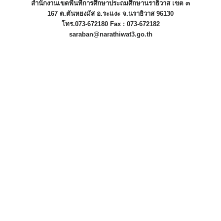
สำนักงานเขตพื้นที่การศึกษาประถมศึกษานราธิวาส เขต ๓
167 ต.ตันหยงมัส อ.ระแงะ จ.นราธิวาส 96130
โทร.073-672180 Fax : 073-672182
saraban@narathiwat3.go.th