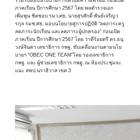
ร่วมรับมอบนโยบายการเตรียมความพร้อม ก่อนเปิด
ภาคเรียน ปีการศึกษา 2567 โดย พลตำรวจเอก
เพิ่มพูน ชิดชอบ รมว.ศธ. นายสุรศักดิ์ พันธ์เจริญว
รกุล รมช.ศธ. มอบนโยบายสู่การปฏิบัติ “ลดภาระครู
ลดภาระนักเรียน และลดภาระผู้ปกครอง” ก่อนเปิด
ภาคเรียน ปีการศึกษา 2567 โดย ว่าที่ร้อยตรี ดร.ธนุ
วงษ์จินดา เลขาธิการ กพฐ. ขับเคลื่อนงานตามนโย
บายฯ “OBEC ONE TEAM”โดย รองเลขาธิการ
กพฐ. และ ผู้ช่วยเลขาธิการ กพฐ. ณ ห้องประชุมจะ
แนะ สพป.นราธิวาส เขต 3