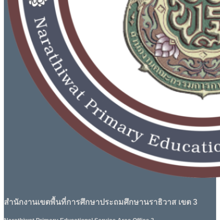
สำนักงานเขตพื้นที่การศึกษาประถมศึกษานราธิวาส เขต 3