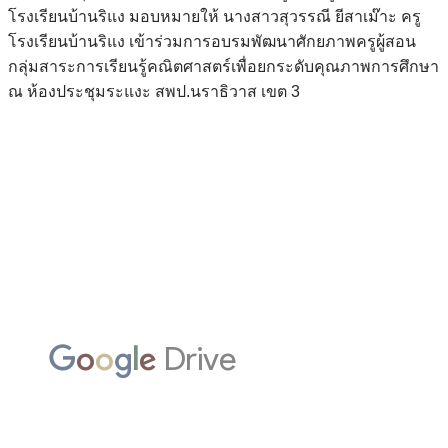
โรงเรียนบ้านริแง
มอบหมายให้
นางสาวสุวรรณี ยีสาเม๊าะ
ครู
โรงเรียนบ้านริแง
เข้าร่วมการอบรมพัฒนาศักยภาพครูผู้สอน
กลุ่มสาระการเรียนรู้คณิตศาสตร์เพื่อยกระดับคุณภาพการศึกษา
ณ ห้องประชุมระแงะ สพป.นราธิวาส เขต 3