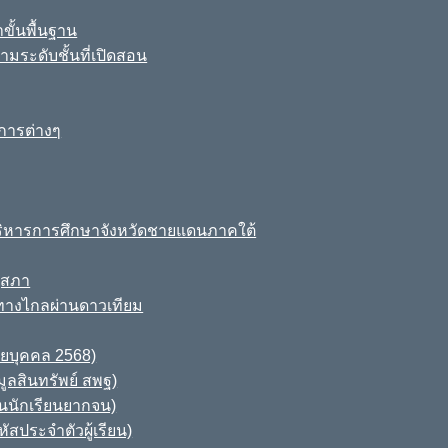
ขั้นพื้นฐาน
มระดับชั้นที่เปิดสอน
การต่างๆ
ิหารการศึกษาจังหวัดชายแดนภาคใต้
ุสภา
ทางไกลผ่านดาวเทียม
ายบุคคล 2568)
ูลสินทรัพย์ สพฐ)
านนักเรียนยากจน)
สประจำตัวผู้เรียน)