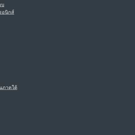
อบ
รอนิกส์
นภาคใต้