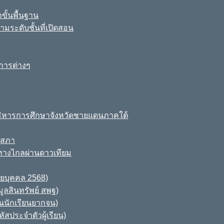
ขั้นพื้นฐาน
มระดับชั้นที่เปิดสอน
การต่างๆ
ิหารการศึกษาจังหวัดชายแดนภาคใต้
ุสภา
ทางไกลผ่านดาวเทียม
ายบุคคล 2568)
ูลสินทรัพย์ สพฐ)
านนักเรียนยากจน)
สประจำตัวผู้เรียน)