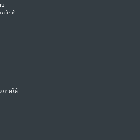
อบ
รอนิกส์
นภาคใต้