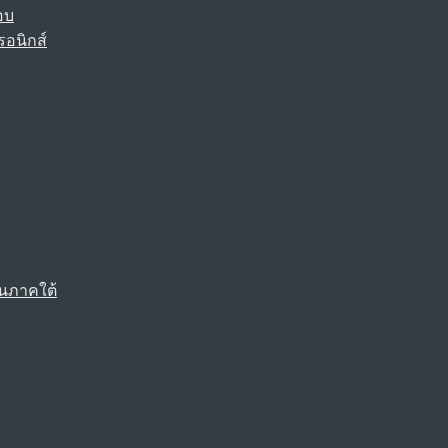
อบ
รอนิกส์
นภาคใต้