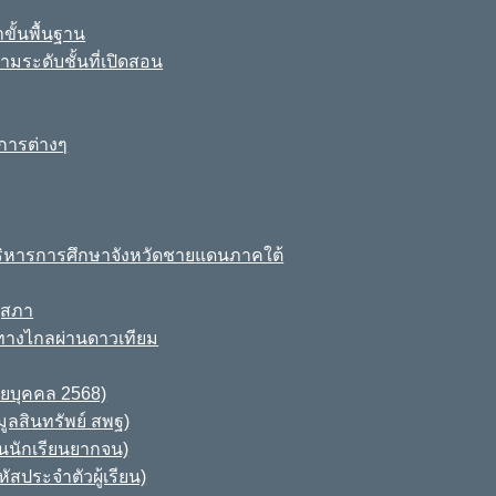
ขั้นพื้นฐาน
มระดับชั้นที่เปิดสอน
การต่างๆ
ิหารการศึกษาจังหวัดชายแดนภาคใต้
ุสภา
ทางไกลผ่านดาวเทียม
ายบุคคล 2568)
ูลสินทรัพย์ สพฐ)
านนักเรียนยากจน)
สประจำตัวผู้เรียน)