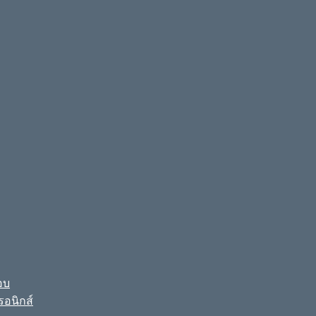
อบ
รอนิกส์