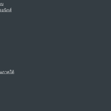
อบ
รอนิกส์
นภาคใต้