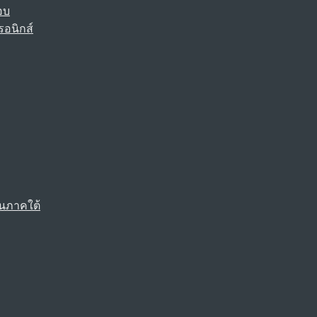
อบ
รอนิกส์
นภาคใต้