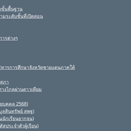
ขั้นพื้นฐาน
มระดับชั้นที่เปิดสอน
การต่างๆ
ิหารการศึกษาจังหวัดชายแดนภาคใต้
ุสภา
ทางไกลผ่านดาวเทียม
ายบุคคล 2568)
ูลสินทรัพย์ สพฐ)
านนักเรียนยากจน)
สประจำตัวผู้เรียน)