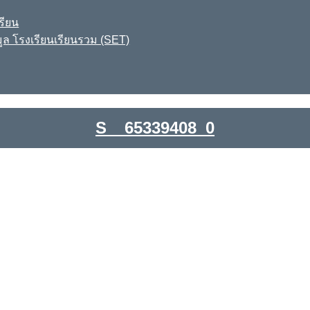
รียน
ูล โรงเรียนเรียนรวม (SET)
S__65339408_0