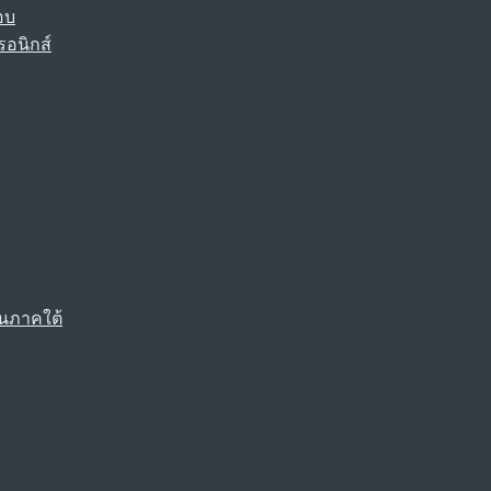
อบ
รอนิกส์
นภาคใต้