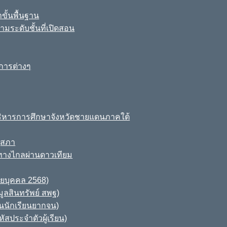
ขั้นพื้นฐาน
มระดับชั้นที่เปิดสอน
การต่างๆ
ิหารการศึกษาจังหวัดชายแดนภาคใต้
ุสภา
ทางไกลผ่านดาวเทียม
ายบุคคล 2568)
ูลสินทรัพย์ สพฐ)
านนักเรียนยากจน)
สประจำตัวผู้เรียน)