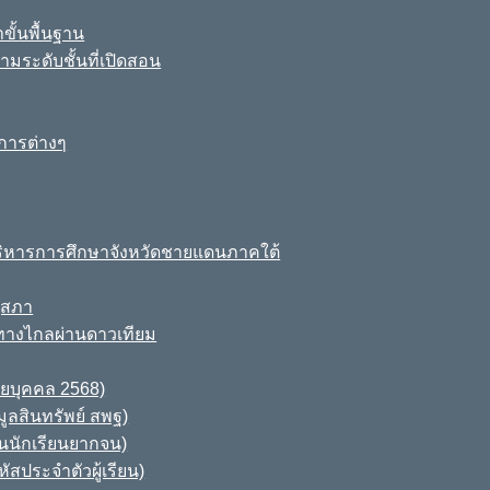
ขั้นพื้นฐาน
มระดับชั้นที่เปิดสอน
การต่างๆ
ิหารการศึกษาจังหวัดชายแดนภาคใต้
ุสภา
ทางไกลผ่านดาวเทียม
ายบุคคล 2568)
ูลสินทรัพย์ สพฐ)
านนักเรียนยากจน)
สประจำตัวผู้เรียน)