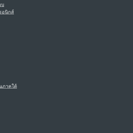
อบ
รอนิกส์
นภาคใต้