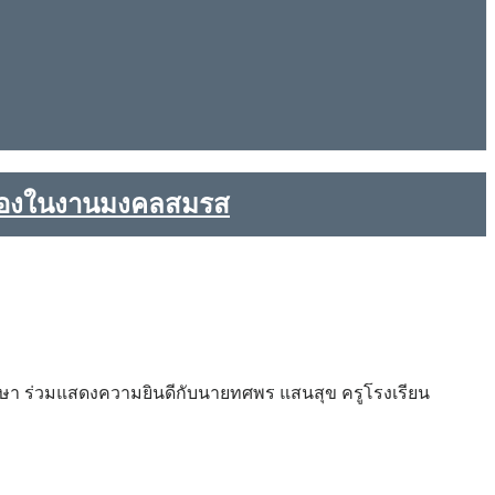
นื่องในงานมงคลสมรส
ึกษา ร่วมแสดงความยินดีกับนายทศพร แสนสุข ครูโรงเรียน