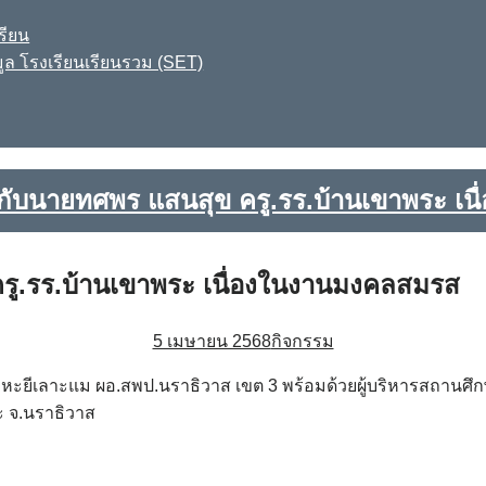
รียน
ูล โรงเรียนเรียนรวม (SET)
กับนายทศพร แสนสุข ครู.รร.บ้านเขาพระ เ
รู.รร.บ้านเขาพระ เนื่องในงานมงคลสมรส
5 เมษายน 2568
กิจกรรม
น หะยีเลาะแม ผอ.สพป.นราธิวาส เขต 3 พร้อมด้วยผู้บริหารสถานศ
 จ.นราธิวาส