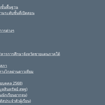
ขั้นพื้นฐาน
มระดับชั้นที่เปิดสอน
การต่างๆ
ิหารการศึกษาจังหวัดชายแดนภาคใต้
ุสภา
ทางไกลผ่านดาวเทียม
ายบุคคล 2568)
ูลสินทรัพย์ สพฐ)
านนักเรียนยากจน)
สประจำตัวผู้เรียน)