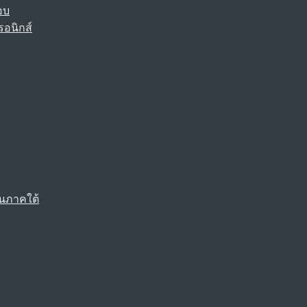
อบ
รอนิกส์
นภาคใต้