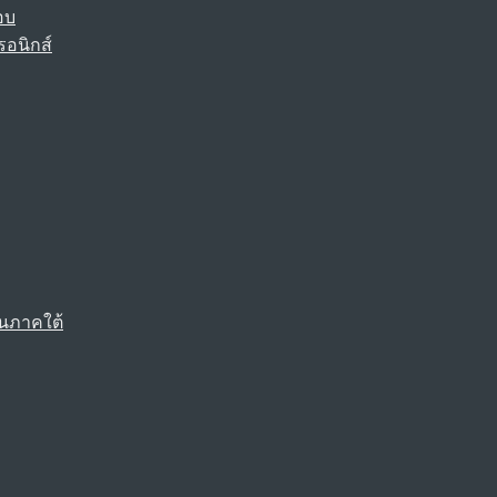
อบ
รอนิกส์
นภาคใต้