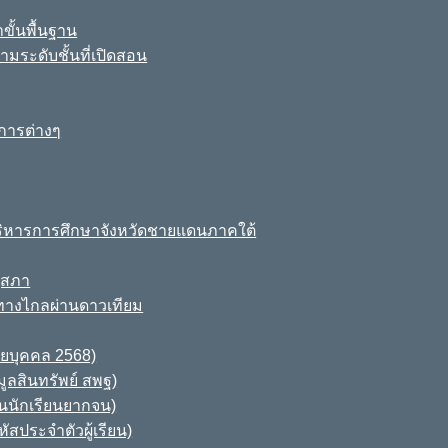
ขั้นพื้นฐาน
มระดับชั้นที่เปิดสอน
การต่างๆ
ิหารการศึกษาจังหวัดชายแดนภาคใต้
ุสภา
ทางไกลผ่านดาวเทียม
ายบุคคล 2568)
ูลสินทรัพย์ สพฐ)
านนักเรียนยากจน)
สประจำตัวผู้เรียน)