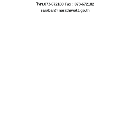
โทร.073-672180 Fax : 073-672182
saraban@narathiwat3.go.th