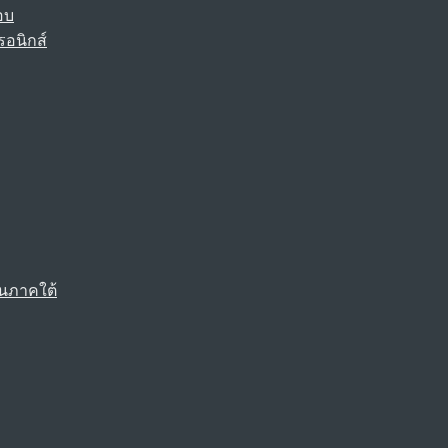
อบ
รอนิกส์
นภาคใต้