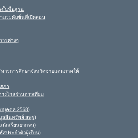
ขั้นพื้นฐาน
มระดับชั้นที่เปิดสอน
การต่างๆ
ิหารการศึกษาจังหวัดชายแดนภาคใต้
ุสภา
ทางไกลผ่านดาวเทียม
ายบุคคล 2568)
ูลสินทรัพย์ สพฐ)
านนักเรียนยากจน)
สประจำตัวผู้เรียน)