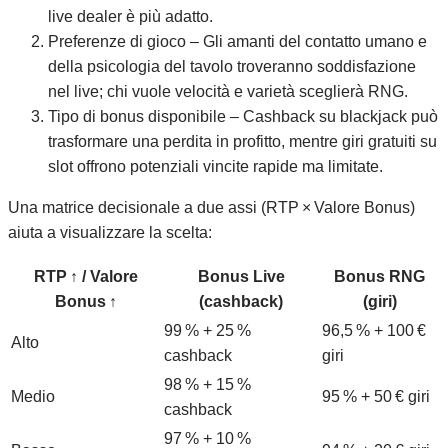
live dealer è più adatto.
Preferenze di gioco – Gli amanti del contatto umano e
della psicologia del tavolo troveranno soddisfazione
nel live; chi vuole velocità e varietà sceglierà RNG.
Tipo di bonus disponibile – Cashback su blackjack può
trasformare una perdita in profitto, mentre giri gratuiti su
slot offrono potenziali vincite rapide ma limitate.
Una matrice decisionale a due assi (RTP × Valore Bonus)
aiuta a visualizzare la scelta:
RTP ↑ / Valore
Bonus Live
Bonus RNG
Bonus ↑
(cashback)
(giri)
99 % + 25 %
96,5 % + 100 €
Alto
cashback
giri
98 % + 15 %
Medio
95 % + 50 € giri
cashback
97 % + 10 %