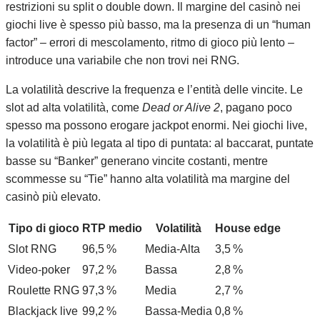
restrizioni su split o double down. Il margine del casinò nei
giochi live è spesso più basso, ma la presenza di un “human
factor” – errori di mescolamento, ritmo di gioco più lento –
introduce una variabile che non trovi nei RNG.
La volatilità descrive la frequenza e l’entità delle vincite. Le
slot ad alta volatilità, come
Dead or Alive 2
, pagano poco
spesso ma possono erogare jackpot enormi. Nei giochi live,
la volatilità è più legata al tipo di puntata: al baccarat, puntate
basse su “Banker” generano vincite costanti, mentre
scommesse su “Tie” hanno alta volatilità ma margine del
casinò più elevato.
Tipo di gioco
RTP medio
Volatilità
House edge
Slot RNG
96,5 %
Media‑Alta
3,5 %
Video‑poker
97,2 %
Bassa
2,8 %
Roulette RNG
97,3 %
Media
2,7 %
Blackjack live
99,2 %
Bassa‑Media
0,8 %