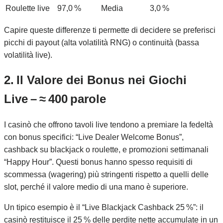
Roulette live
97,0 %
Media
3,0 %
Capire queste differenze ti permette di decidere se preferisci
picchi di payout (alta volatilità RNG) o continuità (bassa
volatilità live).
2. Il Valore dei Bonus nei Giochi
Live – ≈ 400 parole
I casinò che offrono tavoli live tendono a premiare la fedeltà
con bonus specifici: “Live Dealer Welcome Bonus”,
cashback su blackjack o roulette, e promozioni settimanali
“Happy Hour”. Questi bonus hanno spesso requisiti di
scommessa (wagering) più stringenti rispetto a quelli delle
slot, perché il valore medio di una mano è superiore.
Un tipico esempio è il “Live Blackjack Cashback 25 %”: il
casinò restituisce il 25 % delle perdite nette accumulate in un