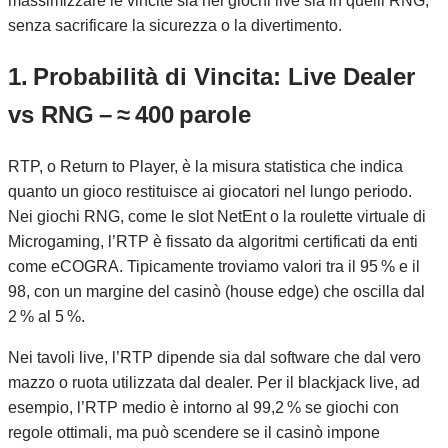
massimizzare le vincite sia nei giochi live sia in quelli RNG,
senza sacrificare la sicurezza o la divertimento.
1. Probabilità di Vincita: Live Dealer
vs RNG – ≈ 400 parole
RTP, o Return to Player, è la misura statistica che indica
quanto un gioco restituisce ai giocatori nel lungo periodo.
Nei giochi RNG, come le slot NetEnt o la roulette virtuale di
Microgaming, l’RTP è fissato da algoritmi certificati da enti
come eCOGRA. Tipicamente troviamo valori tra il 95 % e il
98, con un margine del casinò (house edge) che oscilla dal
2 % al 5 %.
Nei tavoli live, l’RTP dipende sia dal software che dal vero
mazzo o ruota utilizzata dal dealer. Per il blackjack live, ad
esempio, l’RTP medio è intorno al 99,2 % se giochi con
regole ottimali, ma può scendere se il casinò impone