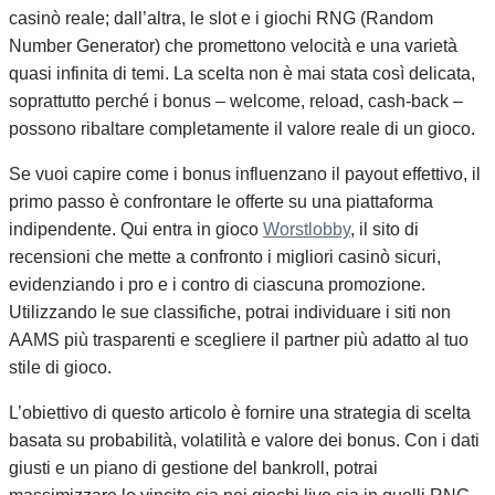
casinò reale; dall’altra, le slot e i giochi RNG (Random
Number Generator) che promettono velocità e una varietà
quasi infinita di temi. La scelta non è mai stata così delicata,
soprattutto perché i bonus – welcome, reload, cash‑back –
possono ribaltare completamente il valore reale di un gioco.
Se vuoi capire come i bonus influenzano il payout effettivo, il
primo passo è confrontare le offerte su una piattaforma
indipendente. Qui entra in gioco
Worstlobby
, il sito di
recensioni che mette a confronto i migliori casinò sicuri,
evidenziando i pro e i contro di ciascuna promozione.
Utilizzando le sue classifiche, potrai individuare i siti non
AAMS più trasparenti e scegliere il partner più adatto al tuo
stile di gioco.
L’obiettivo di questo articolo è fornire una strategia di scelta
basata su probabilità, volatilità e valore dei bonus. Con i dati
giusti e un piano di gestione del bankroll, potrai