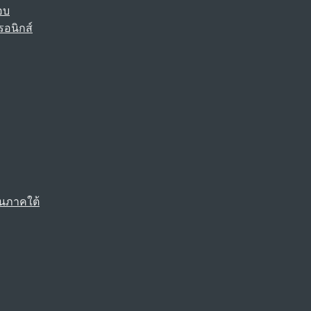
อบ
รอนิกส์
นภาคใต้