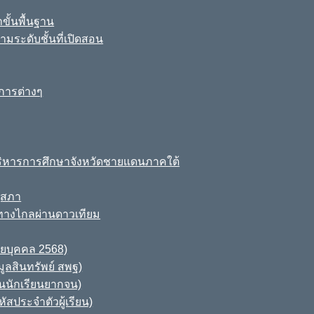
ขั้นพื้นฐาน
มระดับชั้นที่เปิดสอน
การต่างๆ
ิหารการศึกษาจังหวัดชายแดนภาคใต้
ุสภา
ทางไกลผ่านดาวเทียม
ายบุคคล 2568)
ูลสินทรัพย์ สพฐ)
านนักเรียนยากจน)
สประจำตัวผู้เรียน)