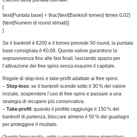
[
\text{Puntata base} = \frac{\text{Bankroll torneo} \times 0,02}
{\text{Numero di round stimati}}
]
Se il bankroll è €200 e il torneo prevede 50 round, la puntata
base consigliata è €0,08. Questo valore garantisce la
sopravvivenza fino alle fasi finali, lasciando spazio per
l’attivazione dei free spins senza esaurire il capitale.
Regole di stop‑loss e take‑profit adattate ai free spins:
–
Stop‑loss
: se il bankroll scende sotto il 30 % del valore
iniziale, sospendere l’uso di free spins e passare a una
strategia di recupero più conservativa.
–
Take‑profit
: quando il profitto raggiunge il 150 % del
bankroll di partenza, bloccare almeno il 50 % dei guadagni
per proteggere il risultato.
Queste linee guida, unite a una registrazione giornaliera