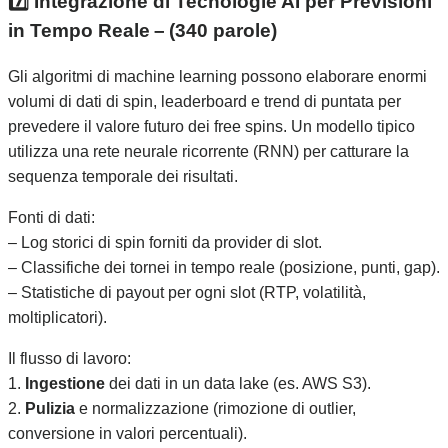
7️⃣ Integrazione di Tecnologie AI per Previsioni
in Tempo Reale – (340 parole)
Gli algoritmi di machine learning possono elaborare enormi
volumi di dati di spin, leaderboard e trend di puntata per
prevedere il valore futuro dei free spins. Un modello tipico
utilizza una rete neurale ricorrente (RNN) per catturare la
sequenza temporale dei risultati.
Fonti di dati:
– Log storici di spin forniti da provider di slot.
– Classifiche dei tornei in tempo reale (posizione, punti, gap).
– Statistiche di payout per ogni slot (RTP, volatilità,
moltiplicatori).
Il flusso di lavoro:
1.
Ingestione
dei dati in un data lake (es. AWS S3).
2.
Pulizia
e normalizzazione (rimozione di outlier,
conversione in valori percentuali).