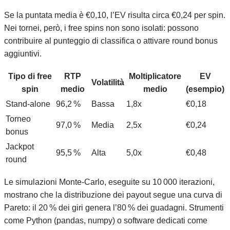
Se la puntata media è €0,10, l’EV risulta circa €0,24 per spin.
Nei tornei, però, i free spins non sono isolati: possono
contribuire al punteggio di classifica o attivare round bonus
aggiuntivi.
Tipo di free
RTP
Moltiplicatore
EV
Volatilità
spin
medio
medio
(esempio)
Stand‑alone
96,2 %
Bassa
1,8x
€0,18
Torneo
97,0 %
Media
2,5x
€0,24
bonus
Jackpot
95,5 %
Alta
5,0x
€0,48
round
Le simulazioni Monte‑Carlo, eseguite su 10 000 iterazioni,
mostrano che la distribuzione dei payout segue una curva di
Pareto: il 20 % dei giri genera l’80 % dei guadagni. Strumenti
come Python (pandas, numpy) o software dedicati come