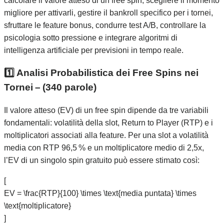
calcolare il valore atteso di un free spin, scegliere il momento
migliore per attivarli, gestire il bankroll specifico per i tornei,
sfruttare le feature bonus, condurre test A/B, controllare la
psicologia sotto pressione e integrare algoritmi di
intelligenza artificiale per previsioni in tempo reale.
1️⃣ Analisi Probabilistica dei Free Spins nei
Tornei – (340 parole)
Il valore atteso (EV) di un free spin dipende da tre variabili
fondamentali: volatilità della slot, Return to Player (RTP) e i
moltiplicatori associati alla feature. Per una slot a volatilità
media con RTP 96,5 % e un moltiplicatore medio di 2,5x,
l’EV di un singolo spin gratuito può essere stimato così:
[
EV = \frac{RTP}{100} \times \text{media puntata} \times
\text{moltiplicatore}
]