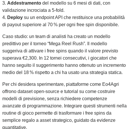
3.
Addestramento
del modello su 6 mesi di dati, con
validazione incrociata a 5‑fold.
4.
Deploy
su un endpoint API che restituisce una probabilità
di payout superiore al 70 % per ogni free spin disponibile.
Caso studio: un team di analisti ha creato un modello
predittivo per il torneo “Mega Reel Rush”. Il modello
suggeriva di attivare i free spins quando il valore previsto
superava €2,300. In 12 tornei consecutivi, i giocatori che
hanno seguito il suggerimento hanno ottenuto un incremento
medio del 18 % rispetto a chi ha usato una strategia statica.
Per chi desidera sperimentare, piattaforme come Eo4Agri
offrono dataset open‑source e tutorial su come costruire
modelli di previsione, senza richiedere competenze
avanzate di programmazione. Integrare questi strumenti nella
routine di gioco permette di trasformare i free spins da
semplice regalo a asset strategico, guidato da evidenze
quantitative.