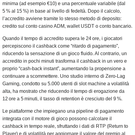
minima (ad esempio €10) e una percentuale variabile (dal
5 % al 15 %) in base al livello di fedeltà. Dopo il calcolo,
l’accredito avviene tramite lo stesso metodo di deposito:
credito sul conto casino ADM, wallet USDT o conto bancario.
Quando il tempo di accredito supera le 24 ore, i giocatori
percepiscono il cashback come “ritardo di pagamento”,
riducendo la sensazione di un gioco fluido. Al contrario, un
accredito in pochi minuti trasforma il cashback in un vero e
proprio “cash‑back instant”, aumentando la propensione a
continuare a scommettere. Uno studio interno di Zero‑Lag
Gaming, condotto su 5.000 utenti di slot machine a volatilità
alta, ha mostrato che riducendo il tempo di erogazione da
12 ore a 5 minuti, il tasso di retention è cresciuto del 9 %.
Le piattaforme che impiegano una pipeline di pagamento
integrata con il motore di gioco possono calcolare il
cashback in tempo reale, sfruttando i dati di RTP (Return to
Player) e di volatilità per aggiornare il valore del premio al