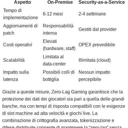
Aspetto
On‑Premise
Security‑as‑a‑Service
Tempo di
6‑12 mesi
2‑4 settimane
implementazione
Aggiornamenti di
Responsabilità
Gestiti dal provider
patch
interna
Elevati
Costi operativi
OPEX prevedibile
(hardware, staff)
Limitata al
Scalabilità
Illimitata (cloud)
data‑center
Impatto sulla
Possibili colli di
Nessun impatto
latenza
bottiglia
percepibile
Grazie a queste misure, Zero‑Lag Gaming garantisce che la
protezione dei dati dei giocatori sia pari a quella delle grandi
banche, ma con tempi di risposta compatibili con le esigenze
di slot machine ad alta velocità e giochi live. La
combinazione di crittografia avanzata, tokenizzazione e
difese distribuite consente di mantenere la “zero‑lag” senza