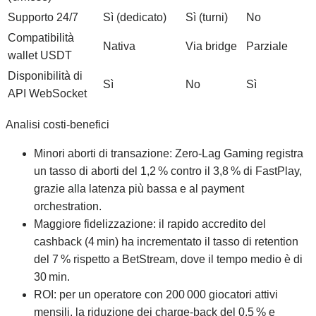
Supporto 24/7
Sì (dedicato)
Sì (turni)
No
Compatibilità
Nativa
Via bridge
Parziale
wallet USDT
Disponibilità di
Sì
No
Sì
API WebSocket
Analisi costi‑benefici
Minori aborti di transazione: Zero‑Lag Gaming registra
un tasso di aborti del 1,2 % contro il 3,8 % di FastPlay,
grazie alla latenza più bassa e al payment
orchestration.
Maggiore fidelizzazione: il rapido accredito del
cashback (4 min) ha incrementato il tasso di retention
del 7 % rispetto a BetStream, dove il tempo medio è di
30 min.
ROI: per un operatore con 200 000 giocatori attivi
mensili, la riduzione dei charge‑back del 0,5 % e