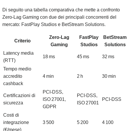
Di seguito una tabella comparativa che mette a confronto
Zero‑Lag Gaming con due dei principali concorrenti del
mercato: FastPlay Studios e BetStream Solutions.
Zero‑Lag
FastPlay
BetStream
Criterio
Gaming
Studios
Solutions
Latency media
18 ms
45 ms
32 ms
(RTT)
Tempo medio
accredito
4 min
2 h
30 min
cashback
PCI‑DSS,
Certificazioni di
PCI‑DSS,
ISO 27001,
PCI‑DSS
sicurezza
ISO 27001
GDPR
Costi di
integrazione
3 500
5 200
4 100
(€/mese)