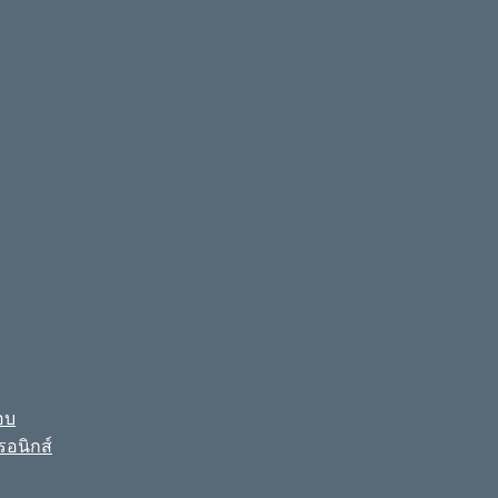
อบ
รอนิกส์