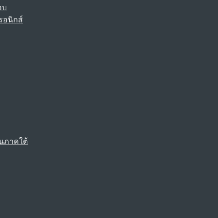
อบ
รอนิกส์
นภาคใต้