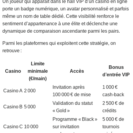
Un joueur qui apparaît dans le hall VIP d’un casino en ligne
porte un badge numérique, un avatar personnalisé et parfois
même un nom de table dédié. Cette visibilité renforce le
sentiment d’appartenance à une élite et déclenche une
dynamique de comparaison ascendante parmi les pairs.
Parmi les plateformes qui exploitent cette stratégie, on
retrouve :
Limite
Bonus
Casino
minimale
Accès
d’entrée VIP
(€/main)
Invitation après
1 000 €
Casino A
2 000
100 000 € de mise
cash‑back
Validation du statut
2 500 € de
Casino B
5 000
« Gold »
crédits
Programme « Black »
5 000 € de
Casino C
10 000
sur invitation
tournois