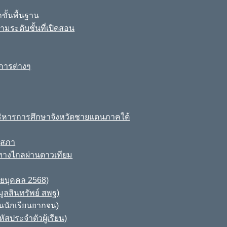
ขั้นพื้นฐาน
มระดับชั้นที่เปิดสอน
การต่างๆ
ิหารการศึกษาจังหวัดชายแดนภาคใต้
ุสภา
ทางไกลผ่านดาวเทียม
ายบุคคล 2568)
ูลสินทรัพย์ สพฐ)
านนักเรียนยากจน)
สประจำตัวผู้เรียน)