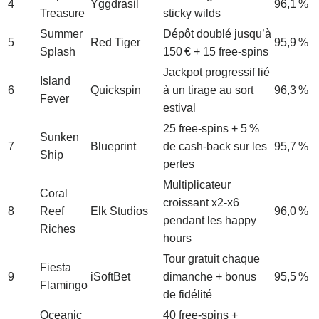
4
Yggdrasil
96,1 %
Treasure
sticky wilds
Summer
Dépôt doublé jusqu’à
5
Red Tiger
95,9 %
Splash
150 € + 15 free‑spins
Jackpot progressif lié
Island
6
Quickspin
à un tirage au sort
96,3 %
Fever
estival
25 free‑spins + 5 %
Sunken
7
Blueprint
de cash‑back sur les
95,7 %
Ship
pertes
Multiplicateur
Coral
croissant x2‑x6
8
Reef
Elk Studios
96,0 %
pendant les happy
Riches
hours
Tour gratuit chaque
Fiesta
9
iSoftBet
dimanche + bonus
95,5 %
Flamingo
de fidélité
Oceanic
40 free‑spins +