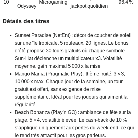
10
Microgaming
96,4 %
Odyssey
jackpot quotidien
Détails des titres
Sunset Paradise (NetEnt) : décor de coucher de soleil
sur une île tropicale, 5 rouleaux, 20 lignes. Le bonus
d’été propose 30 tours gratuits où chaque symbole
Sun‑Hat déclenche un multiplicateur x3. Volatilité
moyenne, gain maximal 5 000 x la mise.
Mango Mania (Pragmatic Play) : thème fruité, 3 × 3,
10 000 x max. Chaque jour de la semaine, un tour
gratuit est offert, sans exigence de mise
supplémentaire. Idéal pour les joueurs qui aiment la
régularité.
Beach Bonanza (Play’n GO) : ambiance de fête sur la
plage, 5 × 4, volatilité élevée. Le cash‑back de 10 %
s’applique uniquement aux pertes du week‑end, ce qui
le rend très attractif pour les gros parieurs.