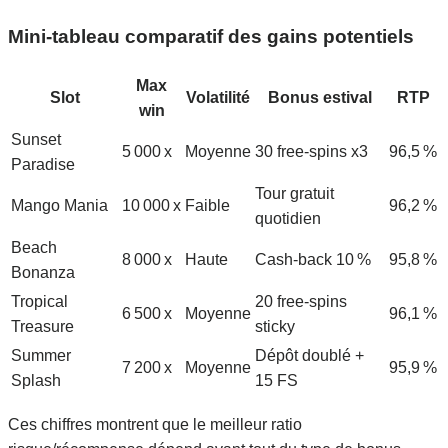
Mini‑tableau comparatif des gains potentiels
Max
Slot
Volatilité
Bonus estival
RTP
win
Sunset
5 000 x
Moyenne
30 free‑spins x3
96,5 %
Paradise
Tour gratuit
Mango Mania
10 000 x
Faible
96,2 %
quotidien
Beach
8 000 x
Haute
Cash‑back 10 %
95,8 %
Bonanza
Tropical
20 free‑spins
6 500 x
Moyenne
96,1 %
Treasure
sticky
Summer
Dépôt doublé +
7 200 x
Moyenne
95,9 %
Splash
15 FS
Ces chiffres montrent que le meilleur ratio