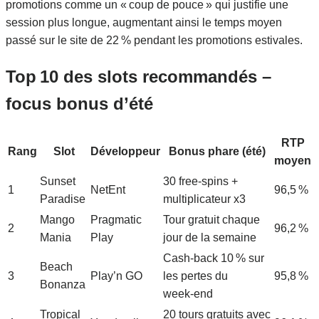
promotions comme un « coup de pouce » qui justifie une
session plus longue, augmentant ainsi le temps moyen
passé sur le site de 22 % pendant les promotions estivales.
Top 10 des slots recommandés –
focus bonus d’été
RTP
Rang
Slot
Développeur
Bonus phare (été)
moyen
Sunset
30 free‑spins +
1
NetEnt
96,5 %
Paradise
multiplicateur x3
Mango
Pragmatic
Tour gratuit chaque
2
96,2 %
Mania
Play
jour de la semaine
Cash‑back 10 % sur
Beach
3
Play’n GO
les pertes du
95,8 %
Bonanza
week‑end
Tropical
20 tours gratuits avec