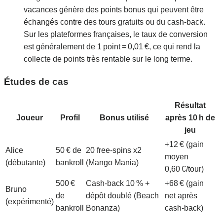
vacances génère des points bonus qui peuvent être
échangés contre des tours gratuits ou du cash‑back.
Sur les plateformes françaises, le taux de conversion
est généralement de 1 point = 0,01 €, ce qui rend la
collecte de points très rentable sur le long terme.
Études de cas
Résultat
Joueur
Profil
Bonus utilisé
après 10 h de
jeu
+12 € (gain
Alice
50 € de
20 free‑spins x2
moyen
(débutante)
bankroll
(Mango Mania)
0,60 €/tour)
500 €
Cash‑back 10 % +
+68 € (gain
Bruno
de
dépôt doublé (Beach
net après
(expérimenté)
bankroll
Bonanza)
cash‑back)