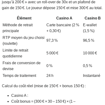
jusqu’à 200 € » avec un roll‑over de 30x et un plafond de
gain de 150 €. Le joueur dépose 150 € et mise 300 € au total.
Élément
Casino A
Casino B
Méthode de retrait
Carte bancaire (2 %
E‑wallet
principale
+ 0,30 €)
(1,5 %)
RTP moyen du jeu choisi
97,3 %
96,5 %
(roulette)
Limite de retrait
5 000 €
10 000 €
quotidienne
Frais de conversion de
0 %
0,5 %
devise
Temps de traitement
24 h
Instantané
Calcul du coût réel (mise de 150 € + bonus 150 €) :
Casino A :
Coût bonus = (300 € × 30 – 150 €) × (1 –