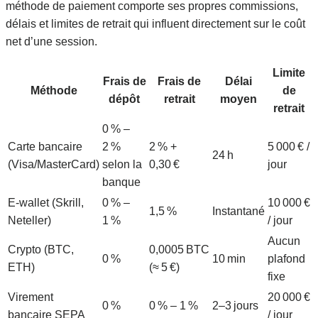
méthode de paiement comporte ses propres commissions,
délais et limites de retrait qui influent directement sur le coût
net d’une session.
Limite
Frais de
Frais de
Délai
Méthode
de
dépôt
retrait
moyen
retrait
0 % –
Carte bancaire
2 %
2 % +
5 000 € /
24 h
(Visa/MasterCard)
selon la
0,30 €
jour
banque
E‑wallet (Skrill,
0 % –
10 000 €
1,5 %
Instantané
Neteller)
1 %
/ jour
Aucun
Crypto (BTC,
0,0005 BTC
0 %
10 min
plafond
ETH)
(≈ 5 €)
fixe
Virement
20 000 €
0 %
0 % – 1 %
2–3 jours
bancaire SEPA
/ jour