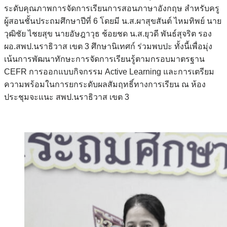
ระดับคุณภาพการจัดการเรียนการสอนภาษาอังกฤษ สำหรับครู
ผู้สอนชั้นประถมศึกษาปีที่ 6 โดยมี น.ส.ผาสุขสันต์ ไหมทิพย์ นาย
วุฒิชัย ไชยสุข นายอัษฎาวุธ ช้อยชด น.ส.ยุวดี พันธ์สุจริต รอง
ผอ.สพป.นราธิวาส เขต 3 ศึกษานิเทศก์ ร่วมพบปะ ทั้งนี้เพื่อมุ่ง
เน้นการพัฒนาทักษะการจัดการเรียนรู้ตามกรอบมาตรฐาน
CEFR การออกแบบกิจกรรม Active Learning และการเตรียม
ความพร้อมในการยกระดับผลสัมฤทธิ์ทางการเรียน ณ ห้อง
ประชุมจะแนะ สพป.นราธิวาส เขต 3