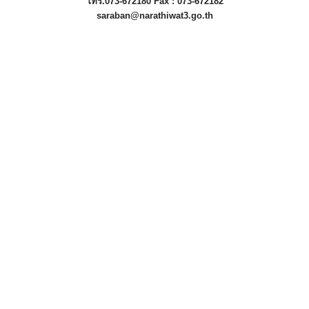
โทร.073-672180 Fax : 073-672182
saraban@narathiwat3.go.th