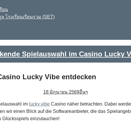
รียน
ูล โรงเรียนเรียนรวม (SET)
ckende Spielauswahl im Casino Lucky V
Casino Lucky Vibe entdecken
18 มิถุนายน 2569
อื่นๆ
pielauswahl im
lucky vibe
Casino näher betrachten. Dabei werde
wir einen Blick auf die Softwareanbieter, die das Spielangebo
des Glücksspiels einzutauchen!