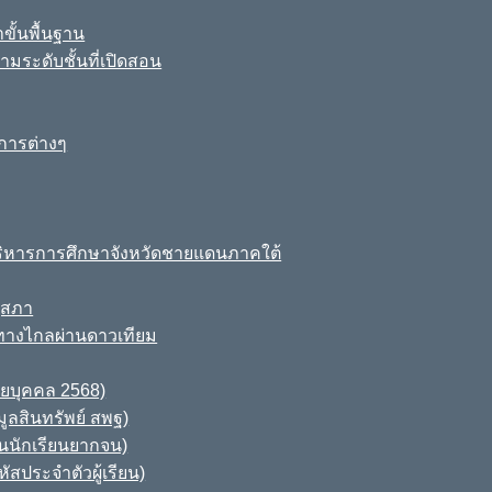
ขั้นพื้นฐาน
มระดับชั้นที่เปิดสอน
การต่างๆ
ิหารการศึกษาจังหวัดชายแดนภาคใต้
ุสภา
ทางไกลผ่านดาวเทียม
ายบุคคล 2568)
ูลสินทรัพย์ สพฐ)
านนักเรียนยากจน)
สประจำตัวผู้เรียน)