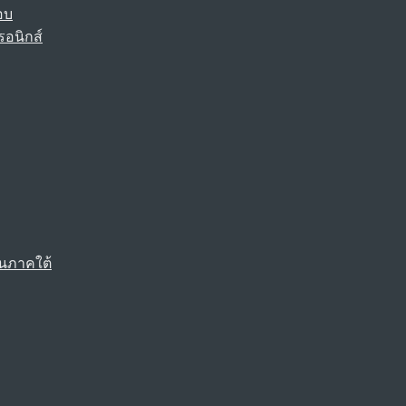
อบ
รอนิกส์
นภาคใต้